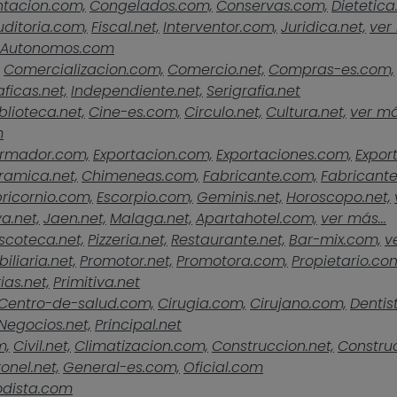
ntacion.com,
Congelados.com,
Conservas.com,
Dietetica
uditoria.com,
Fiscal.net,
Interventor.com,
Juridica.net,
ver 
Autonomos.com
Comercializacion.com,
Comercio.net,
Compras-es.com,
ficas.net,
Independiente.net,
Serigrafia.net
blioteca.net,
Cine-es.com,
Circulo.net,
Cultura.net,
ver más
m
rmador.com,
Exportacion.com,
Exportaciones.com,
Expor
ramica.net,
Chimeneas.com,
Fabricante.com,
Fabricante
ricornio.com,
Escorpio.com,
Geminis.net,
Horoscopo.net,
a.net,
Jaen.net,
Malaga.net,
Apartahotel.com,
ver más...
scoteca.net,
Pizzeria.net,
Restaurante.net,
Bar-mix.com,
v
iliaria.net,
Promotor.net,
Promotora.com,
Propietario.co
ias.net,
Primitiva.net
Centro-de-salud.com,
Cirugia.com,
Cirujano.com,
Dentist
Negocios.net,
Principal.net
m,
Civil.net,
Climatizacion.com,
Construccion.net,
Construc
onel.net,
General-es.com,
Oficial.com
odista.com