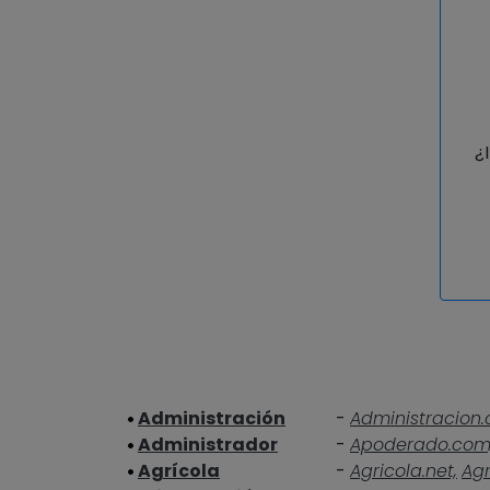
¿
Administración
-
Administracion.
Administrador
-
Apoderado.com
Agrícola
-
Agricola.net,
Agr