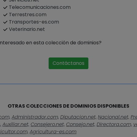
Telecomunicaciones.com
Terrestres.com
Transportes-es.com
Veterinario.net
Interesado en esta colección de dominios?
Contáctanos
OTRAS COLECCIONES DE DOMINIOS DISPONIBLES
com,
Administrador.com,
Diputacion.net,
Nacional.net,
Pr
,
Auxiliar.net,
Consejero.net,
Consejo.net,
Directora.com,
v
icultor.com,
Agricultura-es.com