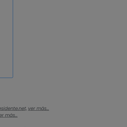
esidente.net,
ver más...
er más...