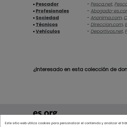
Pescador
-
Pesca.net,
Pesc
Profesionales
-
Abogado-es.co
Sociedad
-
Anonima.com,
C
Técnicos
-
Direccion.com,
Vehículos
-
Deportivos.net,
¿Interesado en esta colección de do
Todos los derechos reservados 2022
Este sitio web utiliza cookies para personalizar el contenido y analizar el t