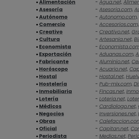
Alimentación
-
Agua.net,
Alime
Asesoría
-
Asesoria.com,
A
Autónomo
-
Autonomo.com,
Comercio
-
Accesorios.com,
Creativo
-
Creativo.net,
Gra
Cultura
-
Artesania.net,
Bi
Economista
-
Economista.co
Exportación
-
Aduanas.com,
A
Fabricante
-
Aluminio.net,
Ce
Horóscopo
-
Acuario.net,
Cap
Hostal
-
Hostal.net,
Huelv
Hostelería
-
Pub-mix.com,
Di
Inmobiliaria
-
Fincas.net,
Inmob
Lotería
-
Loteria.net,
Loter
Médicos
-
Cardiologo.net,
Negocios
-
Inversiones.net,
Obras
-
Calefaccion.co
Oficial
-
Capitan.net,
Cor
Periodista
-
Medios.net,
Peri