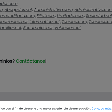
ador.com
m,
Abogados.net,
Administrativa.com,
Administrativo.com
omanditaria.com,
Filial.com,
Limitada.com,
Sociedad.net
Electronica.net,
Informatica.net,
Tecnico.com,
Tecnicos.c
Familiar.net,
Recambios.net,
Vehiculos.net
minios?
Contáctanos
!
ráfico con el fin de ofrecerle una mejor experiencia de navegación.
Conozca más
.