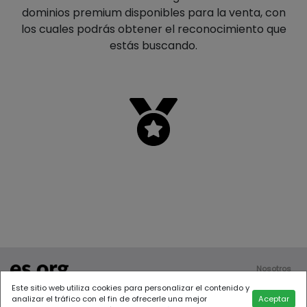
dominios premium disponibles para la venta, con
los cuales podrás obtener el reconocimiento que
estás buscando.
Nosotros
Contáctanos
Este sitio web utiliza cookies para personalizar el contenido y
Todos los derechos reservados
analizar el tráfico con el fin de ofrecerle una mejor
Aceptar
2022